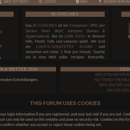
WER IST WER?
LISTEN
WIKI
RESERVIERUN
BLOODLINES
Crossover- RPG der
Das
ist ein
BLOODLINES
N
Serien Teen Wolf, Vampire Diaries &
NS
Supernatural
, das im
, in Beacon
JAHR 2029
Hills, Mystic Falls und Lebanon spielt. Wir sind
s
ein
und
L3S3V3-GERATETES BOARD
wünschen uns mind. 1 Post pro Monat. Tauche
ein in eine Welt voller Intrigen, Romantik,
N
Gefahr und unerklärlicher Magie. Entscheide,
auf welcher Seite du stehst – und ob du die Welt
N & WETTER 2029
GES
N
retten oder ins Verderben stürzen willst.
MIECZYSLAW STILIN
u neusten Entwicklungen.
YOU TAMED THE WIL
MRS. AND MR. HA
NIA COLLINS
(
LUCAS SALVATORE
DAMON SALVATORE
THIS FORUM USES COOKIES
THE HEARTBEAT OF MYSTIC
our login information if you are registered, and your last visit if you are not. C
um can only be used on this website and pose no security risk. Cookies on this for
 confirm whether you accept or reject these cookies being set.