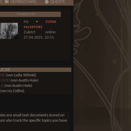
G
SERIENCHARA
QUESTS
TEAMSEITE
Ivy •
ELENA
SALVATORE
Zuletzt online:
27.04.2025, 22:51
UCHE
SKI
(von Lydia Stilinski)
D DOG
(von Austin Hale)
LE
(von Austin Hale)
von Ivy Collins)
(von Elena Salvatore)
(von Elena Salvatore)
 FALLS
(von Davina Mikaelson)
ookies are small text documents stored on
um also track the specific topics you have