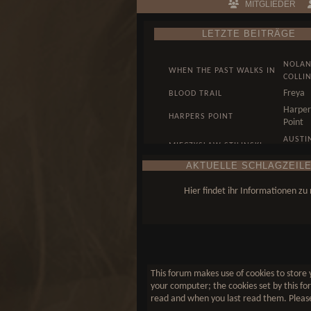
MITGLIEDER
LETZTE BEITRÄGE
NOLA
WHEN THE PAST WALKS IN
COLLI
Freya
BLOOD TRAIL
Harper
HARPERS POINT
Point
AUSTI
MIECZYSLAW STILINSKI
HALE
AKTUELLE SCHLAGZEILE
WUNST, DENN KUNST
AUSTI
KOMMT VON KÖNNEN...
HALE
Hier findet ihr Informationen z
This forum makes use of cookies to store y
your computer; the cookies set by this for
read and when you last read them. Please