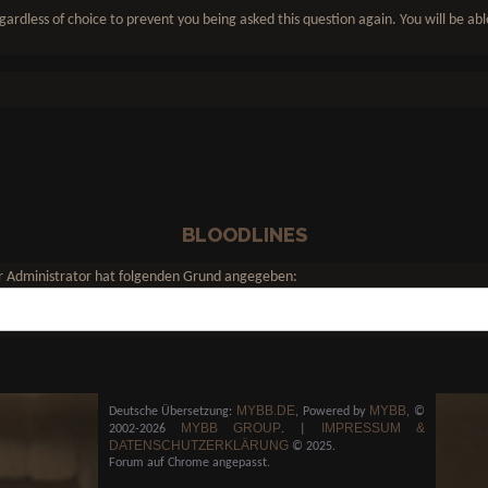
gardless of choice to prevent you being asked this question again. You will be ab
BLOODLINES
Der Administrator hat folgenden Grund angegeben:
MYBB.DE
MYBB
Deutsche Übersetzung:
, Powered by
, ©
MYBB GROUP
IMPRESSUM &
2002-2026
.
|
DATENSCHUTZERKLÄRUNG
© 2025.
Forum auf Chrome angepasst.