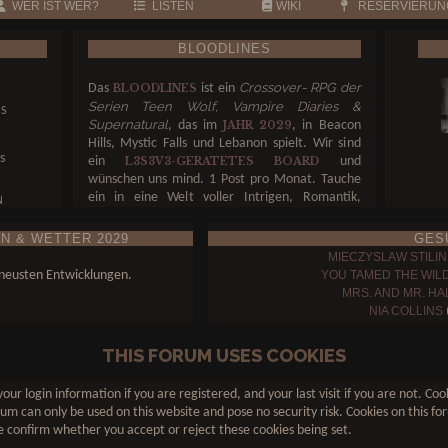
WER IST WER?
LISTEN
WIKI
RESERVIERUN
BLOODLINES
Crossover- RPG der
Das
ist ein
BLOODLINES
N
Serien Teen Wolf, Vampire Diaries &
NS
Supernatural
, das im
, in Beacon
JAHR 2029
Hills, Mystic Falls und Lebanon spielt. Wir sind
s
ein
und
L3S3V3-GERATETES BOARD
wünschen uns mind. 1 Post pro Monat. Tauche
ein in eine Welt voller Intrigen, Romantik,
N
Gefahr und unerklärlicher Magie. Entscheide,
auf welcher Seite du stehst – und ob du die Welt
N & WETTER 2029
GES
N
retten oder ins Verderben stürzen willst.
MIECZYSLAW STILIN
u neusten Entwicklungen.
YOU TAMED THE WIL
MRS. AND MR. HA
NIA COLLINS
(
LUCAS SALVATORE
DAMON SALVATORE
THIS FORUM USES COOKIES
THE HEARTBEAT OF MYSTIC
our login information if you are registered, and your last visit if you are not. C
um can only be used on this website and pose no security risk. Cookies on this for
 confirm whether you accept or reject these cookies being set.