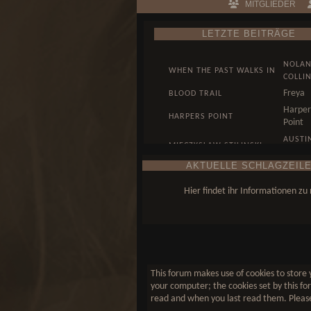
MITGLIEDER
LETZTE BEITRÄGE
NOLA
WHEN THE PAST WALKS IN
COLLI
Freya
BLOOD TRAIL
Harper
HARPERS POINT
Point
AUSTI
MIECZYSLAW STILINSKI
HALE
AKTUELLE SCHLAGZEILE
WUNST, DENN KUNST
AUSTI
KOMMT VON KÖNNEN...
HALE
Hier findet ihr Informationen z
This forum makes use of cookies to store y
your computer; the cookies set by this for
read and when you last read them. Please