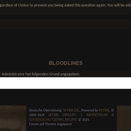
gardless of choice to prevent you being asked this question again. You will be ab
BLOODLINES
Der Administrator hat folgenden Grund angegeben:
MYBB.DE
MYBB
Deutsche Übersetzung:
, Powered by
, ©
MYBB GROUP
IMPRESSUM &
2002-2026
.
|
DATENSCHUTZERKLÄRUNG
© 2025.
Forum auf Chrome angepasst.