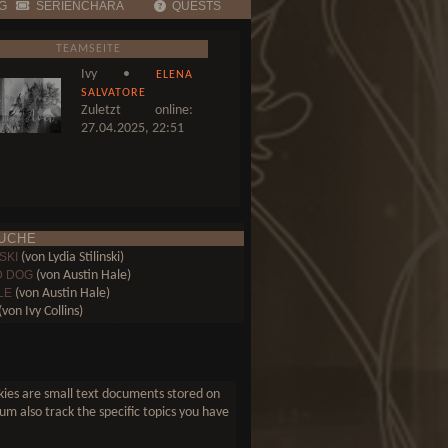
G
SERIENCHARA
QUESTS
TEAMSEITE
Ivy •
ELENA
SALVATORE
Zuletzt online:
27.04.2025, 22:51
UCHE
SKI
(von Lydia Stilinski)
D DOG
(von Austin Hale)
LE
(von Austin Hale)
von Ivy Collins)
(von Elena Salvatore)
(von Elena Salvatore)
 FALLS
(von Davina Mikaelson)
ookies are small text documents stored on
um also track the specific topics you have