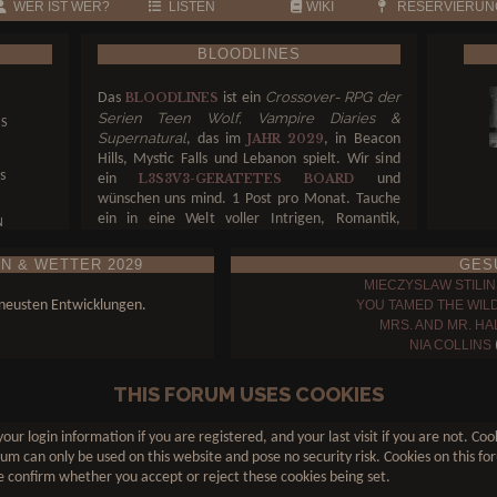
WER IST WER?
LISTEN
WIKI
RESERVIERUN
BLOODLINES
Crossover- RPG der
Das
ist ein
BLOODLINES
N
Serien Teen Wolf, Vampire Diaries &
NS
Supernatural
, das im
, in Beacon
JAHR 2029
Hills, Mystic Falls und Lebanon spielt. Wir sind
s
ein
und
L3S3V3-GERATETES BOARD
wünschen uns mind. 1 Post pro Monat. Tauche
ein in eine Welt voller Intrigen, Romantik,
N
Gefahr und unerklärlicher Magie. Entscheide,
auf welcher Seite du stehst – und ob du die Welt
N & WETTER 2029
GES
N
retten oder ins Verderben stürzen willst.
MIECZYSLAW STILIN
u neusten Entwicklungen.
YOU TAMED THE WIL
MRS. AND MR. HA
NIA COLLINS
(
LUCAS SALVATORE
DAMON SALVATORE
THIS FORUM USES COOKIES
THE HEARTBEAT OF MYSTIC
our login information if you are registered, and your last visit if you are not. C
um can only be used on this website and pose no security risk. Cookies on this for
 confirm whether you accept or reject these cookies being set.