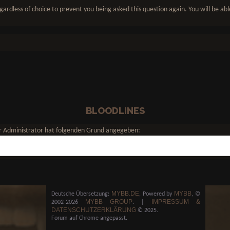
gardless of choice to prevent you being asked this question again. You will be ab
BLOODLINES
Der Administrator hat folgenden Grund angegeben:
MYBB.DE
MYBB
Deutsche Übersetzung:
, Powered by
, ©
MYBB GROUP
IMPRESSUM &
2002-2026
.
|
DATENSCHUTZERKLÄRUNG
© 2025.
Forum auf Chrome angepasst.