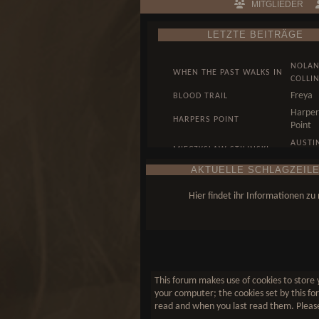
MITGLIEDER
LETZTE BEITRÄGE
NOLA
WHEN THE PAST WALKS IN
COLLI
Freya
BLOOD TRAIL
Harper
HARPERS POINT
Point
AUSTI
MIECZYSLAW STILINSKI
HALE
AKTUELLE SCHLAGZEILE
WUNST, DENN KUNST
AUSTI
KOMMT VON KÖNNEN...
HALE
Hier findet ihr Informationen z
This forum makes use of cookies to store y
your computer; the cookies set by this for
read and when you last read them. Please