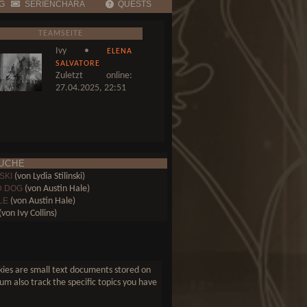
G
SERIENCHARA
QUESTS
TEAMSEITE
Ivy •
ELENA
SALVATORE
Zuletzt online:
27.04.2025, 22:51
UCHE
SKI
(von Lydia Stilinski)
D DOG
(von Austin Hale)
LE
(von Austin Hale)
von Ivy Collins)
(von Elena Salvatore)
(von Elena Salvatore)
 FALLS
(von Davina Mikaelson)
ookies are small text documents stored on
um also track the specific topics you have