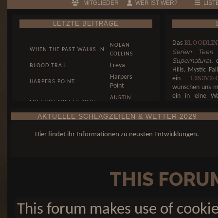
MITGLIEDER
WER IST WER?
LIST
LETZTE BEITRÄGE
Das
BLOODLIN
NOLAN
WHEN THE PAST WALKS IN
Serien Teen 
COLLINS
Supernatural
, 
Freya
BLOOD TRAIL
Hills, Mystic Fa
Harpers
ein
L3S3V3
HARPERS POINT
Point
wünschen uns m
ein in eine We
AUSTIN
MIECZYSLAW STILINSKI
Gefahr und uner
HALE
auf welcher Seit
AKTUELLE SCHLAGZEILEN & WETTER 2029
WUNST, DENN KUNST
AUSTIN
retten oder ins V
KOMMT VON KÖNNEN...
HALE
Hier findet ihr Informationen zu neusten Entwicklungen.
THIS FORU
This forum makes use of cookies