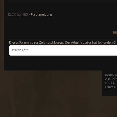
BLOODLINES
›
Forenmeldung
B
Dieses Forum ist zur Zeit geschlossen. Der Administrator hat folgenden 
Privatisiert
Deutsche
2002-2
DATEN
Forum au