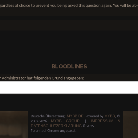
gardless of choice to prevent you being asked this question again. You will be ab
BLOODLINES
Der Administrator hat folgenden Grund angegeben:
MYBB.DE
MYBB
Deutsche Übersetzung:
, Powered by
, ©
MYBB GROUP
IMPRESSUM &
2002-2026
.
|
DATENSCHUTZERKLÄRUNG
© 2025.
Forum auf Chrome angepasst.