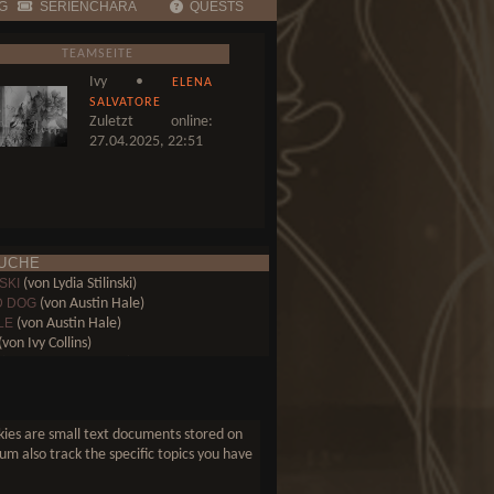
G
SERIENCHARA
QUESTS
TEAMSEITE
Ivy •
ELENA
SALVATORE
Zuletzt online:
27.04.2025, 22:51
UCHE
SKI
(von Lydia Stilinski)
D DOG
(von Austin Hale)
LE
(von Austin Hale)
von Ivy Collins)
(von Elena Salvatore)
(von Elena Salvatore)
 FALLS
(von Davina Mikaelson)
ookies are small text documents stored on
um also track the specific topics you have