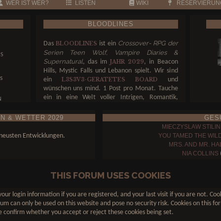
WER IST WER?
LISTEN
WIKI
RESERVIERUN
BLOODLINES
Crossover- RPG der
Das
ist ein
BLOODLINES
N
Serien Teen Wolf, Vampire Diaries &
NS
Supernatural
, das im
, in Beacon
JAHR 2029
Hills, Mystic Falls und Lebanon spielt. Wir sind
s
ein
und
L3S3V3-GERATETES BOARD
wünschen uns mind. 1 Post pro Monat. Tauche
ein in eine Welt voller Intrigen, Romantik,
N
Gefahr und unerklärlicher Magie. Entscheide,
auf welcher Seite du stehst – und ob du die Welt
N & WETTER 2029
GES
N
retten oder ins Verderben stürzen willst.
MIECZYSLAW STILIN
u neusten Entwicklungen.
YOU TAMED THE WIL
MRS. AND MR. HA
NIA COLLINS
(
LUCAS SALVATORE
DAMON SALVATORE
THIS FORUM USES COOKIES
THE HEARTBEAT OF MYSTIC
our login information if you are registered, and your last visit if you are not. C
um can only be used on this website and pose no security risk. Cookies on this for
 confirm whether you accept or reject these cookies being set.