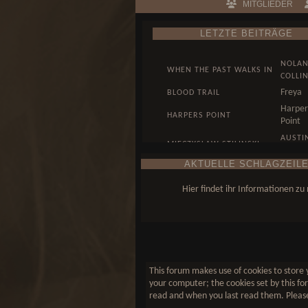
MITGLIEDER
LETZTE BEITRÄGE
NOLA
WHEN THE PAST WALKS IN
COLLI
Freya
BLOOD TRAIL
Harper
HARPERS POINT
Point
AUSTI
MIECZYSLAW STILINSKI
HALE
AKTUELLE SCHLAGZEILE
WUNST, DENN KUNST
AUSTI
KOMMT VON KÖNNEN...
HALE
Hier findet ihr Informationen z
This forum makes use of cookies to store y
your computer; the cookies set by this for
read and when you last read them. Please